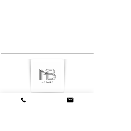
MAITE BOUCLIER société notariale
Maïté BOUCLIER
02 736 00 19
maite.bouclier@belnot.be